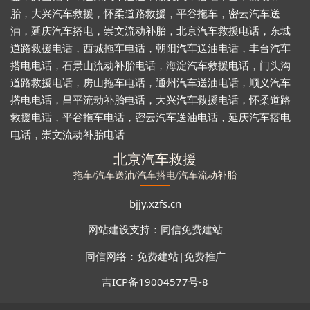
胎
，
大兴汽车救援
，
怀柔道路救援
，
平谷拖车
，
密云汽车送
油
，
延庆汽车搭电
，
崇文流动补胎
，
北京汽车救援电话
，
东城
道路救援电话
，
西城拖车电话
，
朝阳汽车送油电话
，
丰台汽车
搭电电话
，
石景山流动补胎电话
，
海淀汽车救援电话
，
门头沟
道路救援电话
，
房山拖车电话
，
通州汽车送油电话
，
顺义汽车
搭电电话
，
昌平流动补胎电话
，
大兴汽车救援电话
，
怀柔道路
救援电话
，
平谷拖车电话
，
密云汽车送油电话
，
延庆汽车搭电
电话
，
崇文流动补胎电话
北京汽车救援
拖车/汽车送油/汽车搭电/汽车流动补胎
bjjy.xzfs.cn
网站建设支持：
同信免费建站
同信网络
：
免费建站
|
免费推广
吉ICP备19004577号-8