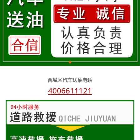
西城区汽车送油电话
4006611121