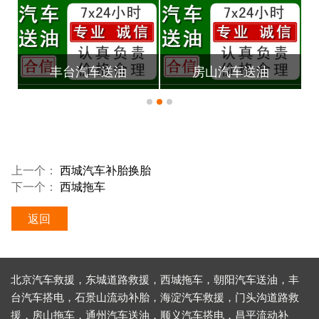
丰台汽车送油
房山汽车送油
上一个：
西城汽车补胎换胎
下一个：
西城拖车
返回
北京汽车救援
，
东城道路救援
，
西城拖车
，
朝阳汽车送油
，
丰
台汽车搭电
，
石景山流动补胎
，
海淀汽车救援
，
门头沟道路救
援
，
房山拖车
，
通州汽车送油
，
顺义汽车搭电
，
昌平流动补