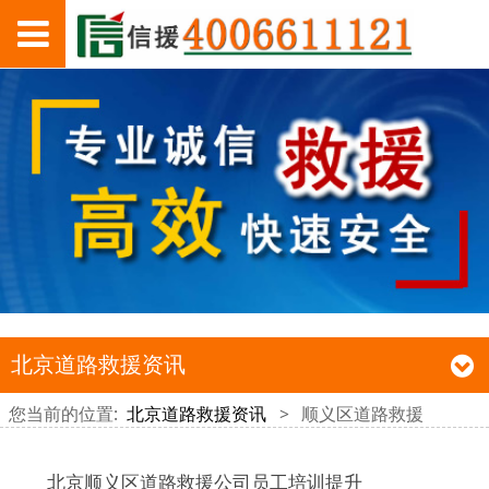
北京道路救援资讯
您当前的位置:
北京道路救援资讯
>
顺义区道路救援
北京顺义区道路救援公司员工培训提升