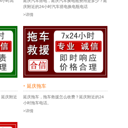
4小时高
延庆汽车搭电，延庆汽车换电瓶费用是多少？延
庆附近的24小时汽车搭电换电瓶电话
>详情
延庆拖车
？延庆附近
延庆拖车，拖车救援怎么收费？延庆附近的24
小时拖车电话。
>详情