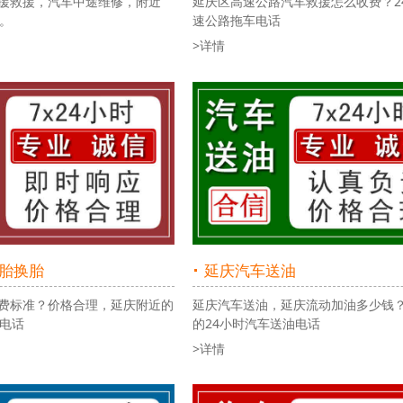
援救援，汽车中途维修，附近
延庆区高速公路汽车救援怎么收费？2
话。
速公路拖车电话
>详情
胎换胎
延庆汽车送油
费标准？价格合理，延庆附近的
延庆汽车送油，延庆流动加油多少钱
胎电话
的24小时汽车送油电话
>详情