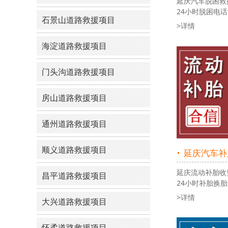
延庆汽车脱困救
24小时脱困电
石景山道路救援项目
>详情
海淀道路救援项目
门头沟道路救援项目
房山道路救援项目
通州道路救援项目
顺义道路救援项目
延庆汽车补
延庆流动补胎收
昌平道路救援项目
24小时补胎换
>详情
大兴道路救援项目
怀柔道路救援项目